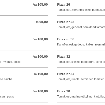
105,00
Pizza 26
Fra 105,00 DKK
Fra
g
Tomat, ost, Serrano skinke, parmesan,
95,00
Pizza nr 28
Fra 95,00 DKK
Fra
Tomat, ost, gedeost, semidried tomate
100,00
Pizza nr 30
Fra 100,00 DKK
Fra
Kartofler, ost, gedeost, kalkun rosmar
100,00
Pizza 32
Fra 100,00 DKK
Fra
i, hvidløg, pesto
Tomat, ost, skinke, pepperoni, sorte oli
105,00
Pizza nr 34
Fra 105,00 DKK
Fra
eme fraiche
Tomat, ost, rucola, semidried tomater
100,00
Pizza 36
Fra 100,00 DKK
Fra
esan , pesto
Tomat, ost, marineret kylling, kartofler