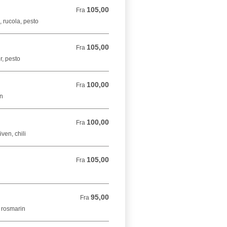
105,00
Fra 105,00 DKK
Fra
 rucola, pesto
105,00
Fra 105,00 DKK
Fra
r, pesto
100,00
Fra 100,00 DKK
Fra
in
100,00
Fra 100,00 DKK
Fra
ven, chili
105,00
Fra 105,00 DKK
Fra
95,00
Fra 95,00 DKK
Fra
, rosmarin