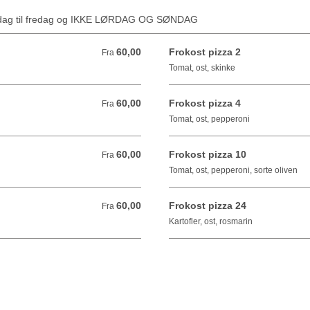
ndag til fredag og IKKE LØRDAG OG SØNDAG
60,00
Frokost pizza 2
Fra 60,00 DKK
Fra
Tomat, ost, skinke
60,00
Frokost pizza 4
Fra 60,00 DKK
Fra
Tomat, ost, pepperoni
60,00
Frokost pizza 10
Fra 60,00 DKK
Fra
Tomat, ost, pepperoni, sorte oliven
60,00
Frokost pizza 24
Fra 60,00 DKK
Fra
Kartofler, ost, rosmarin