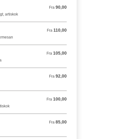
90,00
Fra 90,00 DKK
Fra
t, artiskok
110,00
Fra 110,00 DKK
Fra
parmesan
105,00
Fra 105,00 DKK
Fra
a
92,00
Fra 92,00 DKK
Fra
100,00
Fra 100,00 DKK
Fra
tiskok
85,00
Fra 85,00 DKK
Fra