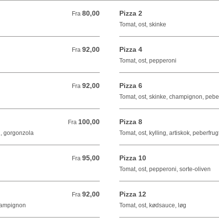
80,00
Pizza 2
Fra 80,00 DKK
Fra
Tomat, ost, skinke
92,00
Pizza 4
Fra 92,00 DKK
Fra
Tomat, ost, pepperoni
92,00
Pizza 6
Fra 92,00 DKK
Fra
Tomat, ost, skinke, champignon, peber
100,00
Pizza 8
Fra 100,00 DKK
Fra
g, gorgonzola
Tomat, ost, kylling, artiskok, peberfrug
95,00
Pizza 10
Fra 95,00 DKK
Fra
Tomat, ost, pepperoni, sorte-oliven
92,00
Pizza 12
Fra 92,00 DKK
Fra
champignon
Tomat, ost, kødsauce, løg