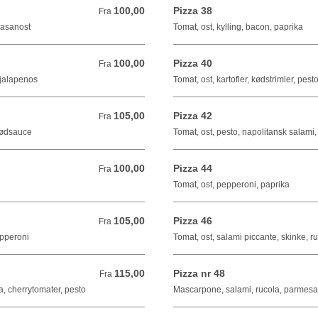
100,00
Pizza 38
Fra 100,00 DKK
Fra
masanost
Tomat, ost, kylling, bacon, paprika
100,00
Pizza 40
Fra 100,00 DKK
Fra
 jalapenos
Tomat, ost, kartofler, kødstrimler, pesto
105,00
Pizza 42
Fra 105,00 DKK
Fra
 kødsauce
Tomat, ost, pesto, napolitansk salami,
100,00
Pizza 44
Fra 100,00 DKK
Fra
Tomat, ost, pepperoni, paprika
105,00
Pizza 46
Fra 105,00 DKK
Fra
epperoni
Tomat, ost, salami piccante, skinke, 
115,00
Pizza nr 48
Fra 115,00 DKK
Fra
, cherrytomater, pesto
Mascarpone, salami, rucola, parmesa