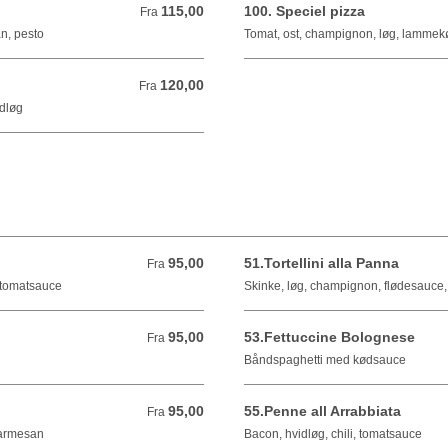
115,00
100. Speciel pizza
Fra 115,00 DKK
Fra
n, pesto
Tomat, ost, champignon, løg, lammekød
120,00
Fra 120,00 DKK
Fra
idløg
95,00
51.Tortellini alla Panna
Fra 95,00 DKK
Fra
detomatsauce
Skinke, løg, champignon, flødesauce
95,00
53.Fettuccine Bolognese
Fra 95,00 DKK
Fra
Båndspaghetti med kødsauce
95,00
55.Penne all Arrabbiata
Fra 95,00 DKK
Fra
parmesan
Bacon, hvidløg, chili, tomatsauce