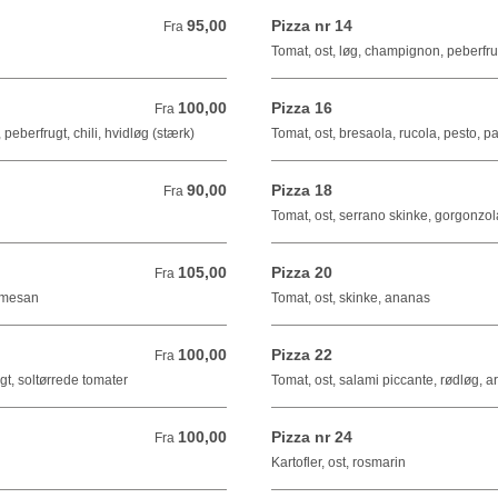
95,00
Pizza nr 14
Fra 95,00 DKK
Fra
Tomat, ost, løg, champignon, peberfrug
100,00
Pizza 16
Fra 100,00 DKK
Fra
peberfrugt, chili, hvidløg (stærk)
Tomat, ost, bresaola, rucola, pesto, 
90,00
Pizza 18
Fra 90,00 DKK
Fra
Tomat, ost, serrano skinke, gorgonzol
105,00
Pizza 20
Fra 105,00 DKK
Fra
armesan
Tomat, ost, skinke, ananas
100,00
Pizza 22
Fra 100,00 DKK
Fra
gt, soltørrede tomater
Tomat, ost, salami piccante, rødløg, ar
100,00
Pizza nr 24
Fra 100,00 DKK
Fra
Kartofler, ost, rosmarin