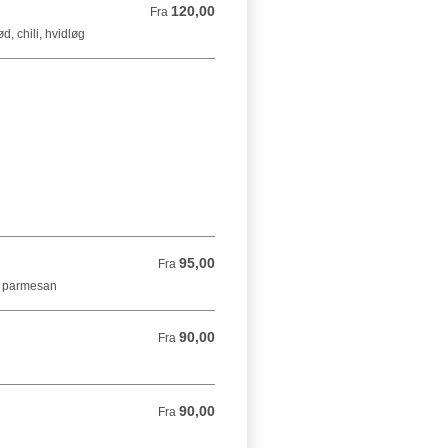
120,00
Fra 120,00 DKK
Fra
, chili, hvidløg
95,00
Fra 95,00 DKK
Fra
, parmesan
90,00
Fra 90,00 DKK
Fra
90,00
Fra 90,00 DKK
Fra